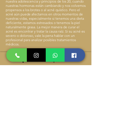
nuestra adolescencia y principios de los 20, cuando
nuestras hormonas están cambiando y nos volvemos
propensos a los brotes o al acné quístico. Pero el
acné aún puede afectarnos en otros momentos de
nuestras vidas, especialmente si tenemos una dieta
deficiente, estamos estresados o tenemos la piel
naturalmente grasa. La mejor manera de curar el
acné es encontrar y tratar la causa raíz. Si su acné es
severo o doloroso, vale la pena hablar con un
profesional para analizar posibles tratamientos
médicos.
¿Debo ver a un Specislist?
Aunque el acné es común, debe buscar ayuda
profesional si:
Se están desarrollando cicatrices o marcas oscuras
con su acné y tiene antecedentes familiares de acné
severo
Su acné está empeorando o no mejora su acné
Para las mujeres, el acné se acompaña de un
crecimiento repentino del vello y un ciclo menstrual
irregular.
Tu acné te hace sentir cohibido y deprimido.
¿Qué causa el acné adulto?