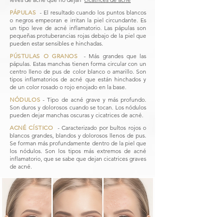
PÁPULAS
​
- El resultado cuando los puntos blancos
o negros empeoran e irritan la piel circundante. Es
un tipo leve de acné inflamatorio. Las pápulas son
pequeñas protuberancias rojas debajo de la piel que
pueden estar sensibles e hinchadas.
PÚSTULAS O GRANOS
- Más grandes que las
pápulas. Estas manchas tienen forma circular con un
centro lleno de pus de color blanco o amarillo. Son
tipos inflamatorios de acné que están hinchados y
de un color rosado o rojo enojado en la base.
NÓDULOS
​
- Tipo de acné grave y más profundo.
Son duros y dolorosos cuando se tocan. Los nódulos
pueden dejar manchas oscuras y cicatrices de acné.
ACNÉ CÍSTICO
​
- Caracterizado por bultos rojos o
blancos grandes, blandos y dolorosos llenos de pus.
Se forman más profundamente dentro de la piel que
los nódulos. Son los tipos más extremos de acné
inflamatorio, que se sabe que dejan cicatrices graves
de acné.