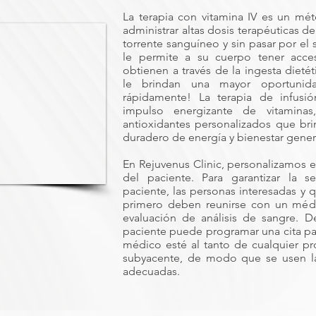
La terapia con vitamina IV es un mé
administrar altas dosis terapéuticas d
torrente sanguíneo y sin pasar por el s
le permite a su cuerpo tener acce
obtienen a través de la ingesta dieté
le brindan una mayor oportunid
rápidamente! La terapia de infusi
impulso energizante de vitaminas
antioxidantes personalizados que br
duradero de energía y bienestar gener
En Rejuvenus Clinic, personalizamos e
del paciente. Para garantizar la 
paciente, las personas interesadas y 
primero deben reunirse con un méd
evaluación de análisis de sangre. De
paciente puede programar una cita para
médico esté al tanto de cualquier p
subyacente, de modo que se usen la
adecuadas.