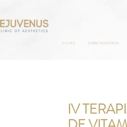
H O M E
SOBRE NOSOTROS
IV TERAP
DE VITA