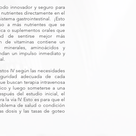
todo innovador y seguro para
e nutrientes directamente en el
istema gastrointestinal.
¡Esto
so a más nutrientes que se
tica o suplementos orales que
ad de sentirse mejor más
ón de vitaminas contiene un
, minerales, aminoácidos y
indan un impulso inmediato y
al.
stos IV según las necesidades
seguridad adecuada de cada
que buscan terapia intravenosa
ico y luego someterse a una
spués del estudio inicial, el
 la vía IV. Esto es para que el
roblema de salud o condición
s dosis y las tasas de goteo