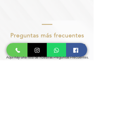
Preguntas más frecuentes
En la Clínica Rejuvenus,
estamos dedicados a
brindar el mejor servicio a nuestros pacientes.
Aquí hay una lista de nuestras Preguntas Frecuentes.
Si tiene alguna otra pregunta o inquietud, nuestros
expertos le brindarán toda la información que
necesita.
How long until I see results?
Results will start to show immediately after the
treatment and continue to improve over two weeks.
Does Redensity 1 Beauty Booster hurt?
The Redensity 1 Beauty Booster treatment is
minimally invasive. You’ll find that the treatment is