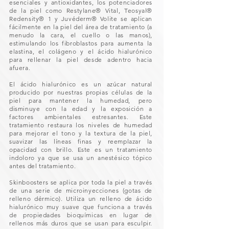
esenciales y antioxidantes, los potenciadores
de la piel como Restylane® Vital, Teosyal®
Redensity® 1 y Juvéderm® Volite se aplican
fácilmente en la piel del área de tratamiento (a
menudo la cara, el cuello o las manos),
estimulando los fibroblastos para aumenta la
elastina, el colágeno y el ácido hialurónico
para rellenar la piel desde adentro hacia
afuera.
El ácido hialurónico es un azúcar natural
producido por nuestras propias células de la
piel para mantener la humedad, pero
disminuye con la edad y la exposición a
factores ambientales estresantes. Este
tratamiento restaura los niveles de humedad
para mejorar el tono y la textura de la piel,
suavizar las líneas finas y reemplazar la
opacidad con brillo. Este es un tratamiento
indoloro ya que se usa un anestésico tópico
antes del tratamiento.
Skinboosters se aplica por toda la piel a través
de una serie de microinyecciones (gotas de
relleno dérmico). Utiliza un relleno de ácido
hialurónico muy suave que funciona a través
de propiedades bioquímicas en lugar de
rellenos más duros que se usan para esculpir.