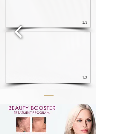
1/3
1/3