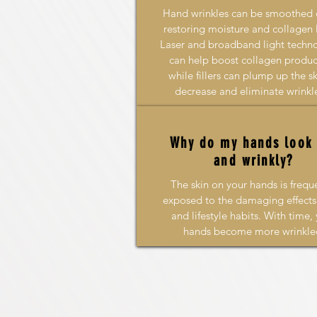
Hand wrinkles can be smoothed 
restoring moisture and collagen l
Laser and broadband light techn
can help boost collagen produc
while fillers can plump up the sk
decrease and eliminate wrink
Why do my hands look 
and wrinkly?
The skin on your hands is frequ
exposed to the damaging effects
and lifestyle habits. With time,
hands become more wrinkle