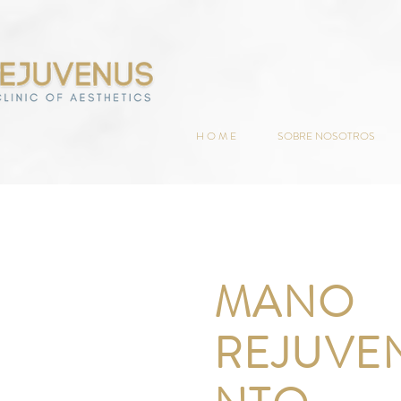
H O M E
SOBRE NOSOTROS
MANO
REJUVE