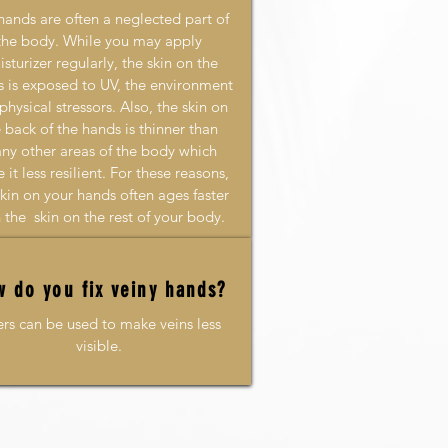
hands are often a neglected part of
the body. While you may apply
sturizer regularly, the skin on the
 is exposed to UV, the environment
hysical stressors.​ Also​, the skin on
 back of the hands is thinner than
ny other areas of the body which
it less resilient​. For these reasons,
skin on your hands often ages faster
 the ​ skin on the rest of your body.
 do you fix veiny hands?
lers can be used to make veins less
visible.