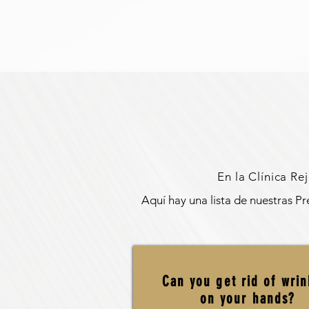
En la Clínica Re
Aquí hay una lista de nuestras Pr
Can you get rid of wrin
on your hands?