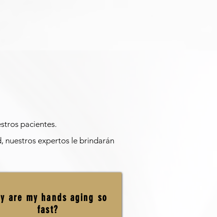
stros pacientes.
d, nuestros expertos le brindarán
y are my hands aging so
fast?