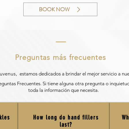
BOOK NOW
Preguntas más frecuentes
juvenus,
estamos dedicados a brindar el mejor servicio a nue
eguntas Frecuentes. Si tiene alguna otra pregunta o inquietu
toda la información que necesita.
kles
How long do hand fillers
Wh
last?